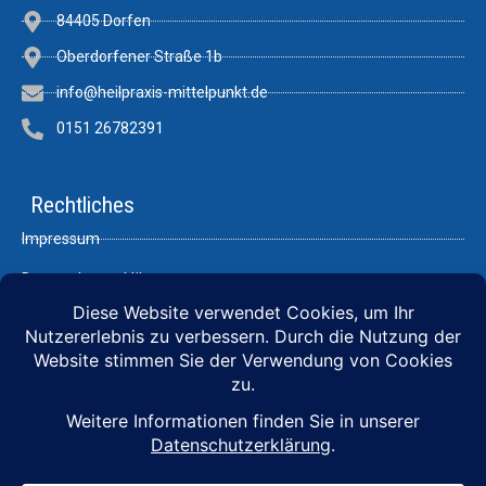
84405 Dorfen
Oberdorfener Straße 1b
info@heilpraxis-mittelpunkt.de
0151 26782391
Rechtliches
Impressum
Datenschutzerklärung
Links
BDHN
Mikroimmuntherapie
Hormon Selbsthilfe
Zinzino