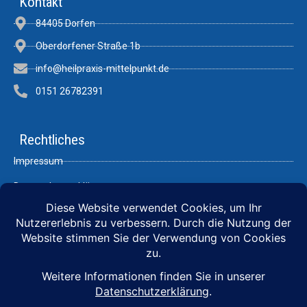
Kontakt
84405 Dorfen
Oberdorfener Straße 1b
info@heilpraxis-mittelpunkt.de
0151 26782391
Rechtliches
Impressum
Datenschutzerklärung
Links
BDHN
Mikroimmuntherapie
Hormon Selbsthilfe